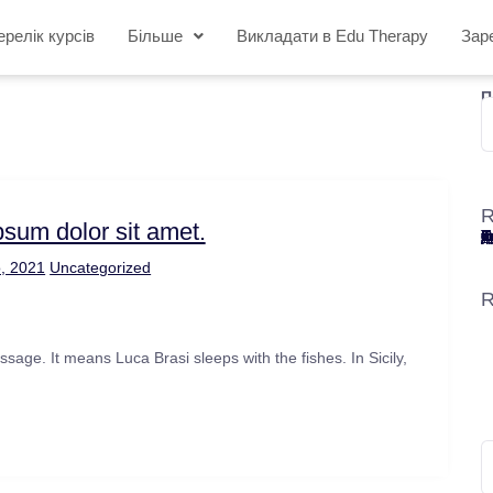
ерелік курсів
Більше
Викладати в Edu Therapy
Зар
П
R
psum dolor sit amet.
Курси 
Три спо
7 причин о
Як п
Курси онлайн навчання для
, 2021
Uncategorized
R
ssage. It means Luca Brasi sleeps with the fishes. In Sicily,