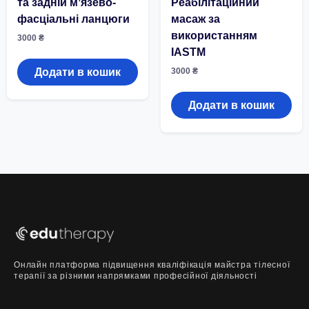
та задній мʼязево-
Реабілітаційний
фасціальні ланцюги
масаж за
використанням
3000
₴
IASTM
Додати в кошик
3000
₴
Додати в кошик
Онлайн платформа підвищення кваліфікація майстра тілесної
терапії за різними напрямками професійної діяльності