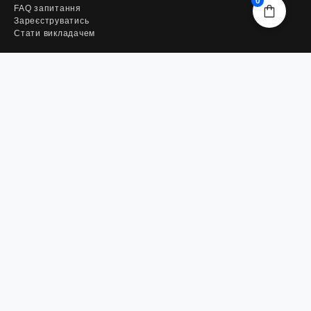
0
FAQ запитання
Зареєструватись
Стати викладачем
ПІДПИСАТИСЬ НА РОЗСИЛКУ
Отримуй першим оголошення про знижки та акції від
EduTherapy
ПІДПИСАТИСЬ