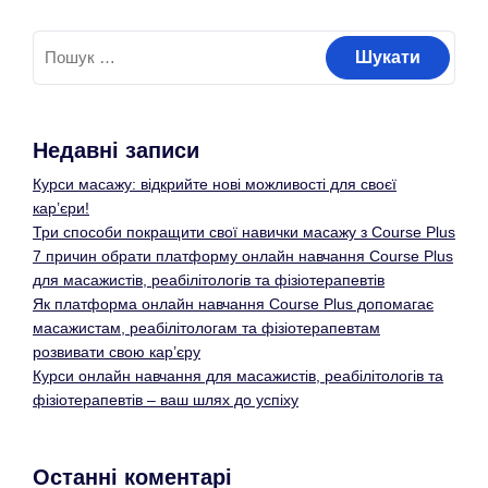
Недавні записи
Курси масажу: відкрийте нові можливості для своєї
кар’єри!
Три способи покращити свої навички масажу з Course Plus
7 причин обрати платформу онлайн навчання Course Plus
для масажистів, реабілітологів та фізіотерапевтів
Як платформа онлайн навчання Course Plus допомагає
масажистам, реабілітологам та фізіотерапевтам
розвивати свою кар’єру
Курси онлайн навчання для масажистів, реабілітологів та
фізіотерапевтів – ваш шлях до успіху
Останні коментарі