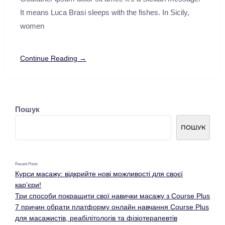
It means Luca Brasi sleeps with the fishes. In Sicily,
women
Continue Reading →
Пошук
ПОШУК
Recent Posts
Курси масажу: відкрийте нові можливості для своєї
кар’єри!
Три способи покращити свої навички масажу з Course Plus
7 причин обрати платформу онлайн навчання Course Plus
для масажистів, реабілітологів та фізіотерапевтів