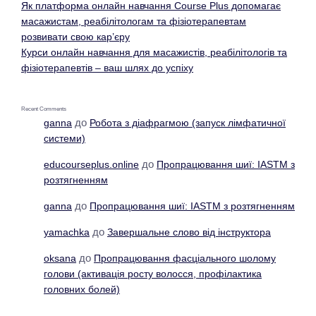
Як платформа онлайн навчання Course Plus допомагає
масажистам, реабілітологам та фізіотерапевтам
розвивати свою кар’єру
Курси онлайн навчання для масажистів, реабілітологів та
фізіотерапевтів – ваш шлях до успіху
Recent Comments
до
ganna
Робота з діафрагмою (запуск лімфатичної
системи)
до
educourseplus.online
Пропрацювання шиї: IASTM з
розтягненням
до
ganna
Пропрацювання шиї: IASTM з розтягненням
до
yamachka
Завершальне слово від інструктора
до
oksana
Пропрацювання фасціального шолому
голови (активація росту волосся, профілактика
головних болей)