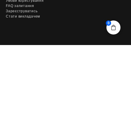
Умови користування
FAQ запитання
Зареєструватись
Стати викладачем
0
ПІДПИСАТИСЬ НА РОЗСИЛКУ
Отримуй першим оголошення про знижки та акції від
EduTherapy
ПІДПИСАТИСЬ