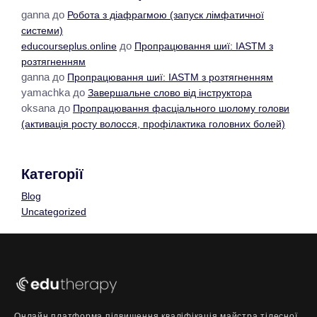
ganna
до
Робота з діафрагмою (запуск лімфатичної
системи)
до
educourseplus.online
Пропрацювання шиї: IASTM з
розтягненням
ganna
до
Пропрацювання шиї: IASTM з розтягненням
yamachka
до
Завершальне слово від інструктора
oksana
до
Пропрацювання фасціального шолому голови
(активація росту волосся, профілактика головних болей)
Категорії
Blog
Uncategorized
Онлайн платформа підвищення кваліфікація майстра тілесної