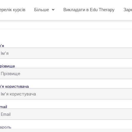
ерелік курсів
Більше
Викладати в Edu Therapy
Зар
м'я
різвище
м'я користувача
mail
ароль