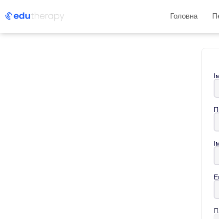
Головна
П
І
П
І
E
П