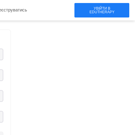
УВІЙТИ В
еєструватись
EDUTHERAPY