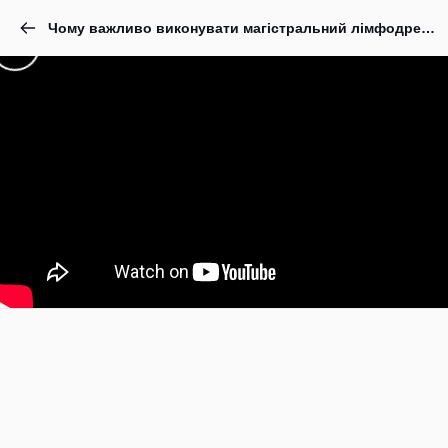
Чому важливо виконувати магістральний лімфодренаж в корекції фігури