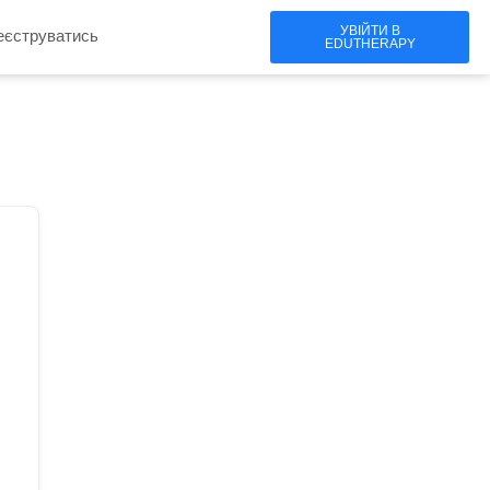
УВІЙТИ В
еєструватись
EDUTHERAPY