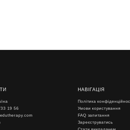
ТИ
НАВІГАЦІЯ
аїна
Політика конфіденційнос
733 19 56
Умови користування
edutherapy.com
FAQ запитання
m
Зареєструватись
k
Стати викладачем